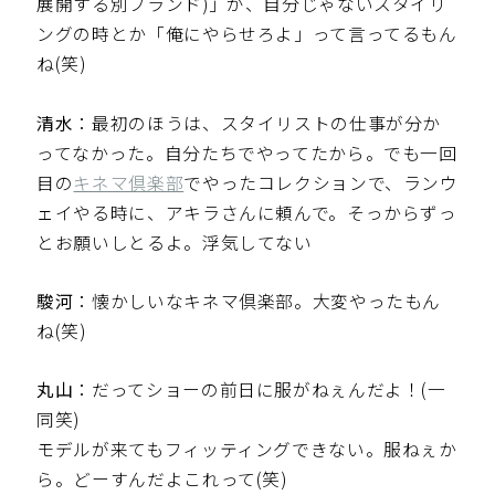
展開する別ブランド)」が、自分じゃないスタイリ
ングの時とか「俺にやらせろよ」って言ってるもん
ね(笑)
清水
：最初のほうは、スタイリストの仕事が分か
ってなかった。自分たちでやってたから。でも一回
目の
キネマ倶楽部
でやったコレクションで、ランウ
ェイやる時に、アキラさんに頼んで。そっからずっ
とお願いしとるよ。浮気してない
駿河
：懐かしいなキネマ倶楽部。大変やったもん
ね(笑)
丸山
：だってショーの前日に服がねぇんだよ！(一
同笑)
モデルが来てもフィッティングできない。服ねぇか
ら。どーすんだよこれって(笑)