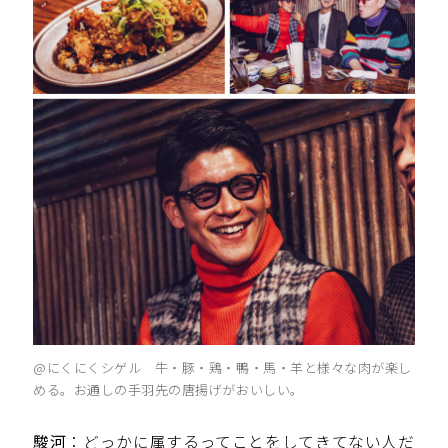
@にくにくシゲル 牛・豚・鶏・鴨・馬・羊と様々な肉が楽し
める。お通しの手羽先の唐揚げがおいしい。
駿河
：どっかに属するってことをしてきてない人だ