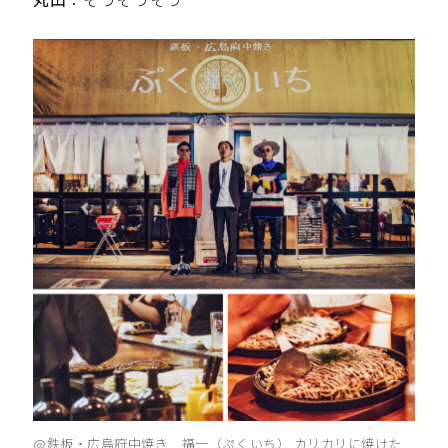
@鉄板・広島府中焼き 福一（ぷくいち） カリカリに焼けた