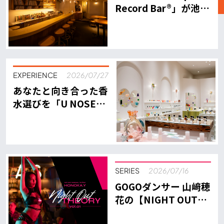
Record Bar®︎」が池尻
大橋に上陸！次世代ミ
ュージックバーの全貌
EXPERIENCE
2026/07/27
あなたと向き合った香
水選びを「U NOSE
SHOP」心斎橋
SERIES
2026/07/16
GOGOダンサー 山﨑穂
花の【NIGHT OUT
THEORY】Vol.1