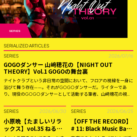
SERIALIZED ARTICLES
SERIES
2026/07/16
GOGOダンサー 山﨑穂花の【NIGHT OUT
THEORY】Vol.1 GOGOの舞台裏
ナイトクラブという非日常の空間において、フロアの視線を一身に
浴びて舞う存在――。それがGOGOダンサーだ。ライターであ
り、現役のGOGOダンサーとして活動する筆者、山﨑穂花の視点
から、夜の社交場を取材する連載「NIGHT […]
SERIES
2026/06/30
SERIES
2026/06/25
小原晩【たましいリラ
【OFF THE RECORD】
ックス】vol.35 ねるこ
# 11: Black Music Bar
と
QB