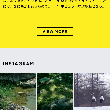
なにより眠ることである。とき
東京でのナイトライフとして近
には、なにもかもあきらめてし
年ポピュラーな選択肢となって
まって、あすの可能性に賭ける
きているリスニングバー。仲間
ことである。そうして目をつぶ
と気軽に訪れられて、リラック
る。胸をたっぷりふくらませる
スしながら上質な音楽を楽しめ
ようにして寝室に充満している
る空間は、ミレニアル世代を中
VIEW MORE
たるんだ空気を吸いこみ、時間
心にますます支持を集めてい
をかけて息になったそれを […]
る。本連載【OFF THE […]
INSTAGRAM