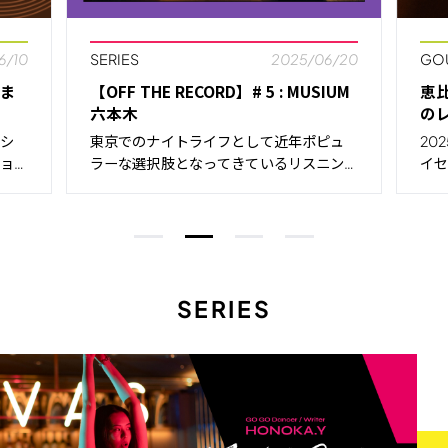
6/10
SERIES
2025/06/20
GO
ま
【OFF THE RECORD】# 5 : MUSIUM
恵
」
六本木
のレ
ドシ
東京でのナイトライフとして近年ポピュ
20
ショ
ラーな選択肢となってきているリスニン
イ
に認
グバー。仲間と気軽に訪れられて、リラッ
した
現在
クスしながら上質な音楽を楽しめる空間
を
Jが
は、ミレニアル世代を中心にますます支
「A
]
持を集めている。本連載【OFF THE […]
から
SERIES