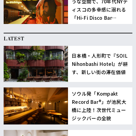
うな空間で、70年代NYデ
ィスコの多幸感に溺れる
「Hi-Fi Disco Bar
Chaos」渋谷
LATEST
日本橋・人形町で『SOIL
Nihonbashi Hotel』が耕
す、新しい街の滞在価値
ソウル発「Kompakt
Record Bar®︎」が池尻大
橋に上陸！次世代ミュー
ジックバーの全貌