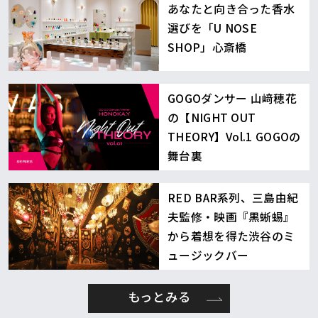
あなたと向き合った香水
選びを「U NOSE
SHOP」心斎橋
GOGOダンサー 山﨑穂花
の【NIGHT OUT
THEORY】Vol.1 GOGOの
舞台裏
RED BAR系列、三島由紀
夫監修・映画『黒蜥蜴』
から着想を得た渋谷のミ
ュージックバー
もっとみる