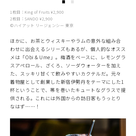
1枚目：King of Fruits ¥2,900
2枚目：SANDO ¥2,900
©️ハイアット リージェンシー 東京
ほかに、お茶とウィスキーやラムの意外な組み合
わせに出会えるシリーズもあるが、個人的なオスス
メは「Obi & Ume」。梅酒をベースに、レモングラ
スアペロール、ざくろ、ソーダウォーターを加え
た、スッキリ甘くて飲みやすいカクテルだ。元々
着物屋として創業した新宿伊勢丹をテーマにした1
杯ということで、帯を巻いたキュートなグラスで提
供される。これには外国からの訪日客もうっとり
なはず……！