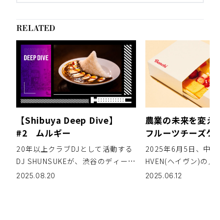
RELATED
【Shibuya Deep Dive】
農業の未来を変えるB
#2 ムルギー
フルーツチーズケ
プ Bonchi Sta
20年以上クラブDJとして活動する
2025年6月5日、中
オープン！
DJ SHUNSUKEが、渋谷のディープ
HVEN(ヘイヴン)の
なカルチャースポットを紹介する
も美しいフルーツチ
2025.08.20
2025.06.12
連載【Shibuya Deep Dive】。今
ーのテイクアウト専門店
回は、昭和26年（1951）創業。渋
Stand」がオープン
谷という街でカレーの記憶を刻み
ような完熟フルーツ 