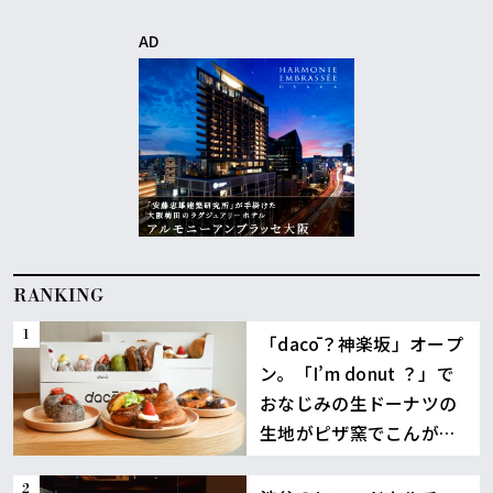
続け […]
を迎えるフルー […]
AD
RANKING
「dacō？神楽坂」オープ
ン。「I’m donut ？」で
おなじみの生ドーナツの
生地がピザ窯でこんが
り！