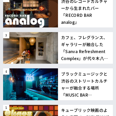
渋谷のレコードカルチャ
ーから生まれたバー
「RECORD BAR
analog」
カフェ、フレグランス、
ギャラリーが融合した
「Sanva Refreshment
Complex」が代々木八幡
に誕生
ブラックミュージックと
渋谷のストリートカルチ
ャーが融合する場所
「MUSIC BAR
BOUNCE」
キューブリック映画のよ