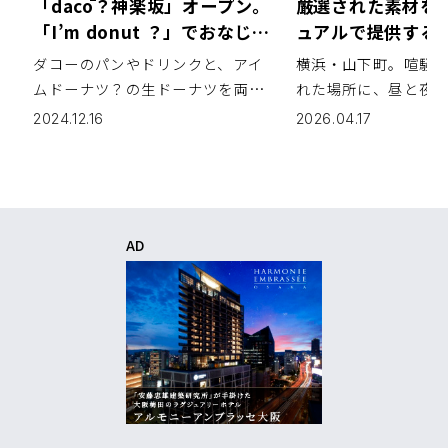
「dacō？神楽坂」オープン。
厳選された素材を
「I’m donut ？」でおなじみ
ュアルで提供する
の生ドーナツの生地がピザ窯
Bar「Constellat
ダコーのパンやドリンクと、アイ
横浜・山下町。喧騒
でこんがり！
浜・山下町
ムドーナツ？の生ドーナツを両方
れた場所に、昼と夜
楽しめる「dacō？」が12月14日
持つバー「Constella
2024.12.16
2026.04.17
(土) 神楽坂にオープン。駒沢店に
ステレーション）」
続き、都内2店舗目となる神楽坂店
完全予約制のアフタ
では、新メニュー『ナポリドーナ
を提供するスイーツ
ツ』が新たにメニューに加わっ
夜は限られた人のみが利
[…]
AD