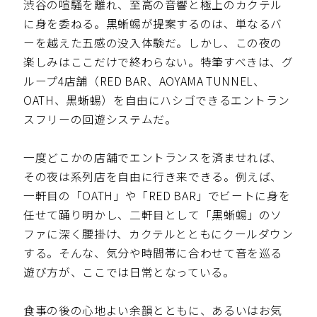
渋谷の喧騒を離れ、至高の音響と極上のカクテル
に身を委ねる。黒蜥蜴が提案するのは、単なるバ
ーを越えた五感の没入体験だ。しかし、この夜の
楽しみはここだけで終わらない。特筆すべきは、グ
ループ4店舗（RED BAR、AOYAMA TUNNEL、
OATH、黒蜥蜴）を自由にハシゴできるエントラン
スフリーの回遊システムだ。
一度どこかの店舗でエントランスを済ませれば、
その夜は系列店を自由に行き来できる。例えば、
一軒目の「OATH」や「RED BAR」でビートに身を
任せて踊り明かし、二軒目として「黒蜥蜴」のソ
ファに深く腰掛け、カクテルとともにクールダウン
する。そんな、気分や時間帯に合わせて音を巡る
遊び方が、ここでは日常となっている。
食事の後の心地よい余韻とともに、あるいはお気