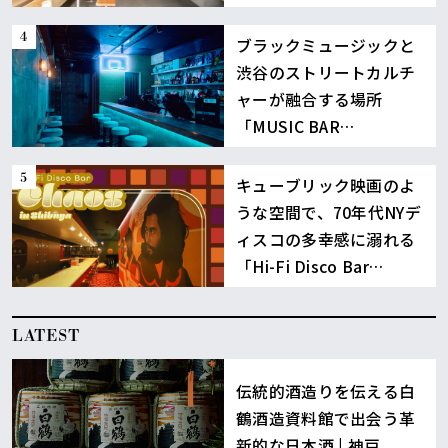
に誕生
ブラックミュージックと
渋谷のストリートカルチ
ャーが融合する場所
「MUSIC BAR
BOUNCE」
キューブリック映画のよ
うな空間で、70年代NYデ
ィスコの多幸感に溺れる
「Hi-Fi Disco Bar
Chaos」渋谷
LATEST
伝統的酒造りを伝える白
鶴酒造資料館で出会う革
新的な日本酒 | 神戸