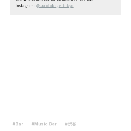
Instagram: 
@kurotokage_tokyo
#Bar
#Music Bar
#渋谷