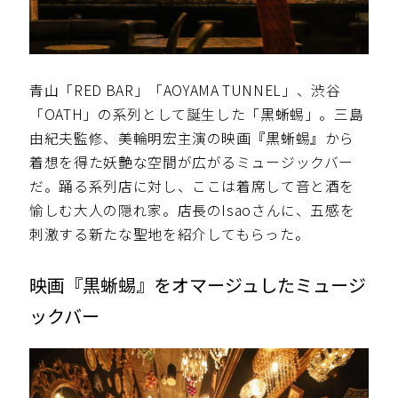
青山「RED BAR」「AOYAMA TUNNEL」、渋谷
「OATH」の系列として誕生した「黒蜥蜴」。三島
由紀夫監修、美輪明宏主演の映画『黒蜥蜴』から
着想を得た妖艶な空間が広がるミュージックバー
だ。踊る系列店に対し、ここは着席して音と酒を
愉しむ大人の隠れ家。店長のIsaoさんに、五感を
刺激する新たな聖地を紹介してもらった。
映画『黒蜥蜴』をオマージュしたミュージ
ックバー