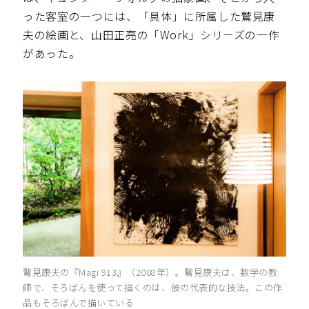
った客室の一つには、「具体」に所属した鷲見康
夫の絵画と、山田正亮の「Work」シリーズの一作
があった。
鷲見康夫の『Magi 913』（2008年）。鷲見康夫は、数学の教
師で、そろばんを使って描くのは、彼の代表的な技法。この作
品もそろばんで描いている