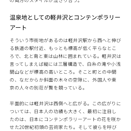
の両方のスタイルが混ざり合う。
温泉地としての軽井沢とコンテンポラリー
アート
そういう市街地があるのは軽井沢駅から西へと伸び
る鉄道の駅付近、もっとも標高が低く平らなとこ
ろで、北と南と東は山林に囲まれている。軽井沢は
言ってしまえば縦には三層構造で、白糸の滝や小浅
間山などが標高の高いところ。そこと町との中間
の、なだからか斜面の木々の空隙に、外国人や東
京の人々の別荘が贅を競っている。
平面的には軽井沢は西側へと広がる。この広がりに
ついては、日本人の功績も大きく、最初に注目し
たのは、日本にコンテンポラリーアートの花を咲か
せた20世紀初頭の芸術家たち。そして彼らを呼び