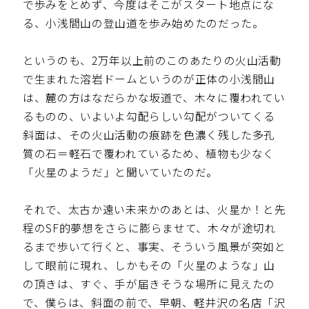
で歩みをとめず、今度はそこがスタート地点にな
る、小浅間山の登山道を歩み始めたのだった。
というのも、2万年以上前のこのあたりの火山活動
で生まれた溶岩ドームというのが正体の小浅間山
は、麓の方はなだらかな坂道で、木々に覆われてい
るものの、いよいよ勾配らしい勾配がついてくる
斜面は、その火山活動の痕跡を色濃く残した多孔
質の石＝軽石で覆われているため、植物も少なく
「火星のようだ」と聞いていたのだ。
それで、太古か遠い未来かのあとは、火星か！と先
程のSF的夢想をさらに膨らませて、木々が途切れ
るまで歩いて行くと、事実、そういう風景が突如と
して眼前に現れ、しかもその「火星のような」山
の頂きは、すぐ、手が届きそうな場所に見えたの
で、僕らは、斜面の前で、早朝、軽井沢の名店「沢