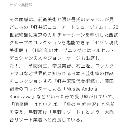
セゾン美術館
その血脈は、前衛美術と隈研吾氏のチャペルが見
どころの「軽井沢ニューアートミュージアム」、20
世紀終盤に東京のカルチャーシーンを牽引した西武
グループのコレクションを堪能できる「セゾン現代
美術館 」（1981年のオープニングにはマルセル・
デュシャン夫人やジョン・ケージも出席し
た！）、草間彌生、奈良美智、村上隆、ロッカク
アヤコなど世界的に知られる日本人芸術家の作品
をコレクションする「軽井沢現代美術館」、藤田
嗣治のコレクターによる「Musée Ando à
Karuizawa」などといった形で受け継がれていて、
「明星館」はといえば、「星のや 軽井沢」と名前
を変え、星野家は「星野リゾート」という一大総
合リゾート業者へと成長している。