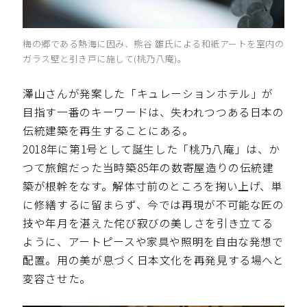
梅の郷である熱海に因み、熊谷 雛氏による和紙アートを室内の
ガラス壁と引き戸に施して(桃乃八庵)。
澤山さんが発案した「キュレーションホテル」が
目指す一番のキーワードは、失われつつある日本の
伝統建築を再生することにある。
2018年に第1号として誕生した「桃乃八庵」は、か
つて旅館だった当時築85年の数寄屋造りの伝統建
築が根幹をなす。解体寸前のところを掬い上げ、単
に修繕するに留まらず、今では再現が不可能な匠の
技や年月を湛えた侘び寂びの美しさを引き立てる
ように、アートピースや家具や照明を自由な発想で
配置。用の美が息づく日本文化を再発見する場へと
変容させた。