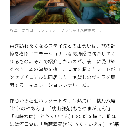
昨年、河口湖エリアにてオープンした「岳麓翠苑」。
再び訪れたくなるステイ先との出会いは、旅の記
憶を格段にエモーショナルな高揚感で満たしてく
れるもの。そこで紹介したいのが、後世に受け継
ぐべき日本の建築を礎に、国境を超えたアートがコ
ンセプチュアルに同居した一棟貸しのヴィラを展
開する「キュレーションホテル」だ。
都心から程近いリゾートタウン熱海に「桃乃八庵
(とうのやあん)」「桃山雅苑(ももやまがえん)」
「須藤水園(すとうすいえん)」の3軒を構え、昨年
には河口湖に「岳麓翠苑(がくろくすいえん)」が幕