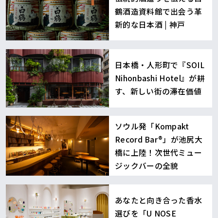
鶴酒造資料館で出会う革
新的な日本酒 | 神戸
日本橋・人形町で『SOIL
Nihonbashi Hotel』が耕
す、新しい街の滞在価値
ソウル発「Kompakt
Record Bar®︎」が池尻大
橋に上陸！次世代ミュー
ジックバーの全貌
あなたと向き合った香水
選びを「U NOSE