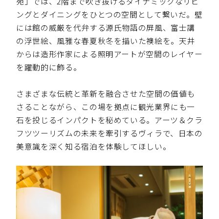
苑」では、2階まで吹き抜けるダイナミックなリビ
ングとダイニングをひとつの空間として繋いだ。壁
には館の威厳を代弁する源氏物語の屏風、富士講
の浮世絵、風雅な春夏秋冬を描いた襖絵を。天井
からは造形作家による照明アートが空間のレイヤー
を躍動的に飾る。
さまざまな伝統と革新を融合させた空間の価値も
さることながら、この場を拠点に観光業界にも一
石を投じるインパクトを秘めている。アーツ＆クラ
フツツーリズムの未来を牽引するヴィラで、日本の
美意識を深く知る宿泊を体験してほしい。