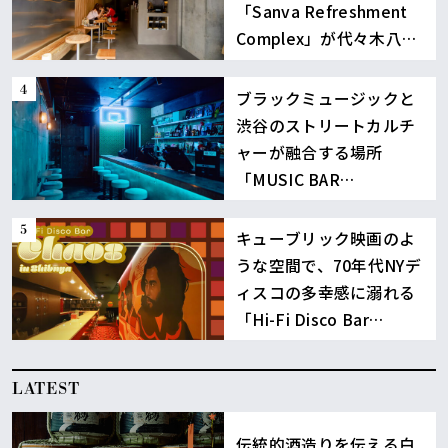
「Sanva Refreshment
Complex」が代々木八幡
に誕生
ブラックミュージックと
渋谷のストリートカルチ
ャーが融合する場所
「MUSIC BAR
BOUNCE」
キューブリック映画のよ
うな空間で、70年代NYデ
ィスコの多幸感に溺れる
「Hi-Fi Disco Bar
Chaos」渋谷
LATEST
伝統的酒造りを伝える白