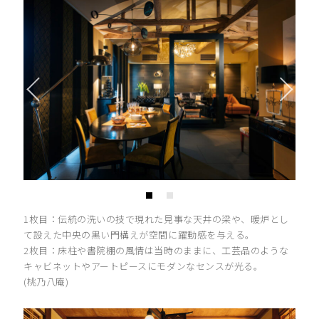
1枚目：伝統の洗いの技で現れた見事な天井の梁や、暖炉とし
て設えた中央の黒い門構えが空間に躍動感を与える。
2枚目：床柱や書院棚の風情は当時のままに、工芸品のような
キャビネットやアートピースにモダンなセンスが光る。
(桃乃八庵)