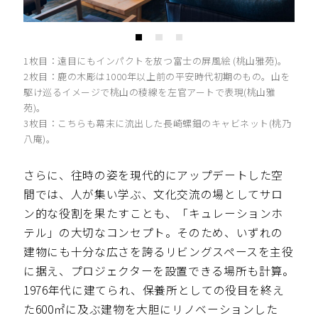
1枚目：遠目にもインパクトを放つ富士の屏風絵 (桃山雅苑)。
2枚目：鹿の木彫は1000年以上前の平安時代初期のもの。山を
駆け巡るイメージで桃山の稜線を左官アートで表現(桃山雅
苑)。
3枚目：こちらも幕末に流出した長崎螺鈿のキャビネット(桃乃
八庵)。
さらに、往時の姿を現代的にアップデートした空
間では、人が集い学ぶ、文化交流の場としてサロ
ン的な役割を果たすことも、「キュレーションホ
テル」の大切なコンセプト。そのため、いずれの
建物にも十分な広さを誇るリビングスペースを主役
に据え、プロジェクターを設置できる場所も計算。
1976年代に建てられ、保養所としての役目を終え
た600㎡に及ぶ建物を大胆にリノベーションした