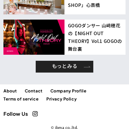
SHOP」心斎橋
GOGOダンサー 山﨑穂花
の【NIGHT OUT
THEORY】Vol.1 GOGOの
舞台裏
もっとみる
About
Contact
Company Profile
Terms of service
Privacy Policy
Follow Us
© ibma co.,ltd.