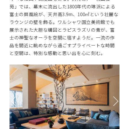
苑」では、幕末に流出した1800年代の琳派による
富士の屏風絵が、天井高3.9m、100㎡という壮麗な
ラウンジの壁を飾る。ワルシャワ国立美術館でも
展示された大胆な構図とラピスラズリの青が、富
士の神聖なオーラを空間に宿すようだ。一流の作
品を間近に眺めながら過ごすプライベートな時間
と空間は、特別な感動と思い出を心に刻む。