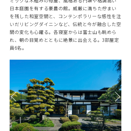
ミックな木組みの母屋、風格ある門塀や格調高い
日本庭園を有する豪農の館。威厳に満ちた佇まい
を残した和室空間と、コンテンポラリーな感性を注
いだリビングダイニンなど、伝統と今が融合した空
間の変化も心躍る。各寝室からは富士山も眺めら
れ、朝の目覚めとともに絶景に出会える。3部屋定
員6名。