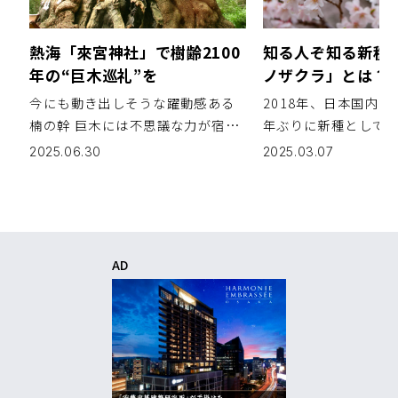
熱海「來宮神社」で樹齢2100
知る人ぞ知る新種
年の“巨木巡礼”を
ノザクラ」とは？
一緒に楽しめるル
今にも動き出しそうな躍動感ある
2018年、日本国内で
介！
楠の幹 巨木には不思議な力が宿る
年ぶりに新種として
よう。まるで、仙人のような存在
をご存じだろうか？
2025.06.30
2025.03.07
とでも言おうか。ここ熱海の「來
ラ」がそれだ。まだ
宮神社(きのみやじんじゃ)」には、
られていないレア度
なんと樹齢にして2100歳という大
で、一足早いお花見
楠（おおくす）が鎮座。紀元前か
てはいかがだろうか？
[…]
部 […]
AD