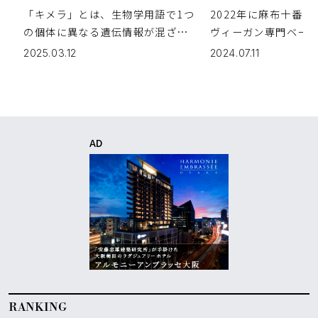
ア・サモリー個展
cor gentil(テ
「キメラ」とは、生物学用語で1つ
2022年に麻布十番
「CHIMERA（キメラ）」レポ
ィ）」
の個体に異なる遺伝情報が混ざっ
ヴィーガン専門ベーカ
ート
ている状態のこと。ギリシャ神話
cor gentil（テコ
2025.03.12
2024.07.11
に登場する怪獣が由来だ。ライオ
ィ）」。バター、卵
ンの頭、蛇の尾、ヤギの胴を持つ
使わない独自の製法
伝説の生き物は、口から火まで吹
妥協しない様々なパン
く。 ビジュアルアーティスト アン
類-25種類展開している
ドレ […]
AD
RANKING