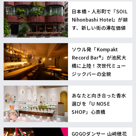
日本橋・人形町で『SOIL
Nihonbashi Hotel』が耕
す、新しい街の滞在価値
ソウル発「Kompakt
Record Bar®︎」が池尻大
橋に上陸！次世代ミュー
ジックバーの全貌
あなたと向き合った香水
選びを「U NOSE
SHOP」心斎橋
GOGOダンサー 山﨑穂花