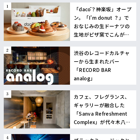
「dacō？神楽坂」オープ
ン。「I’m donut ？」で
おなじみの生ドーナツの
生地がピザ窯でこんが
り！
渋谷のレコードカルチャ
ーから生まれたバー
「RECORD BAR
analog」
カフェ、フレグランス、
ギャラリーが融合した
「Sanva Refreshment
Complex」が代々木八幡
に誕生