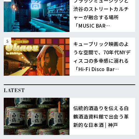
ブラックミュージックと
渋谷のストリートカルチ
ャーが融合する場所
「MUSIC BAR
BOUNCE」
キューブリック映画のよ
うな空間で、70年代NYデ
ィスコの多幸感に溺れる
「Hi-Fi Disco Bar
Chaos」渋谷
LATEST
伝統的酒造りを伝える白
鶴酒造資料館で出会う革
新的な日本酒 | 神戸