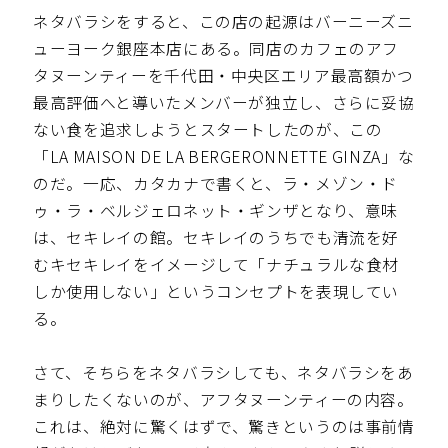
ネタバラシをすると、この店の起源はバーニーズニ
ューヨーク銀座本店にある。同店のカフェのアフ
タヌーンティーを千代田・中央区エリア最高額かつ
最高評価へと導いたメンバーが独立し、さらに妥協
ない食を追求しようとスタートしたのが、この
「LA MAISON DE LA BERGERONNETTE GINZA」な
のだ。一応、カタカナで書くと、ラ・メゾン・ド
ゥ・ラ・ベルジェロネット・ギンザとなり、意味
は、セキレイの館。セキレイのうちでも清流を好
むキセキレイをイメージして「ナチュラルな食材
しか使用しない」というコンセプトを表現してい
る。
さて、そちらをネタバラシしても、ネタバラシをあ
まりしたくないのが、アフタヌーンティーの内容。
これは、絶対に驚くはずで、驚きというのは事前情