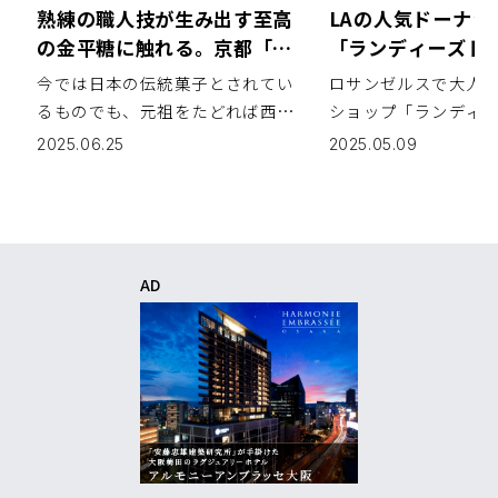
熟練の職人技が生み出す至高
LAの人気ドーナッ
の金平糖に触れる。京都「緑
「ランディーズド
寿庵清水」
代官山店」2025年
今では日本の伝統菓子とされてい
ロサンゼルスで大人
ープン
るものでも、元祖をたどれば西欧
ショップ「ランディ
伝来のものは少なくない。代表的
（Randy’s Donut
2025.06.25
2025.05.09
なものとしてカステラがあり、地
店となる「ランディ
域の特産となっている丸ボーロや
渋谷代官山店」が、20
鶏卵素麺もそうだ。 もう１つ忘れ
日（木）、「LOG RO
てはならないのが金平糖。最古の
DAIKANYAMA […]
記録では […]
AD