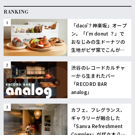
RANKING
「dacō？神楽坂」オープ
ン。「I’m donut ？」で
おなじみの生ドーナツの
生地がピザ窯でこんが
り！
渋谷のレコードカルチャ
ーから生まれたバー
「RECORD BAR
analog」
カフェ、フレグランス、
ギャラリーが融合した
「Sanva Refreshment
Complex」が代々木八幡