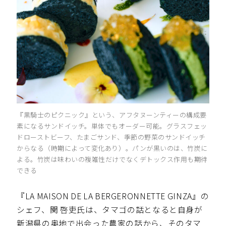
『黒騎士のピクニック』という、アフタヌーンティーの構成要
素になるサンドイッチ。単体でもオーダー可能。グラスフェッ
ドローストビーフ、たまごサンド、季節の野菜のサンドイッチ
からなる（時期によって変化あり）。パンが黒いのは、竹炭に
よる。竹炭は味わいの複雑性だけでなくデトックス作用も期待
できる
『LA MAISON DE LA BERGERONNETTE GINZA』の
シェフ、関 啓吏氏は、タマゴの話となると自身が
新潟県の奥地で出会った農家の話から、そのタマ