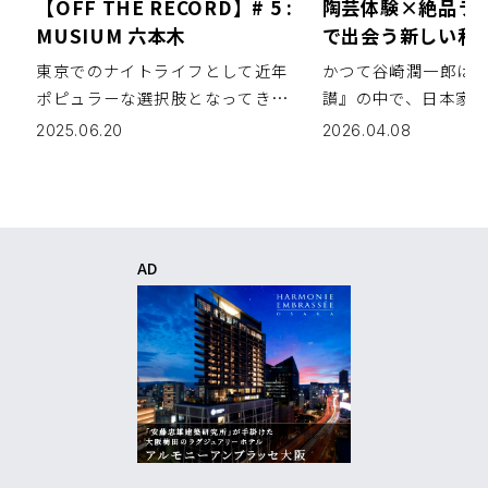
【OFF THE RECORD】# 5 :
陶芸体験×絶品ラ
MUSIUM 六本木
で出会う新しい和
「ろくろと米 とと
東京でのナイトライフとして近年
かつて谷崎潤一郎は
ポピュラーな選択肢となってきて
讃』の中で、日本家
いるリスニングバー。仲間と気軽
陶器の器がもつ静か
2025.06.20
2026.04.08
に訪れられて、リラックスしなが
いて語った。柔らか
ら上質な音楽を楽しめる空間は、
事を楽しむ時間は、
ミレニアル世代を中心にますます
の美意識のひとつだ
支持を集めている。本連載【OFF
押上の「ろくろと米 
THE […]
器を自ら […]
AD