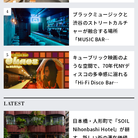
に誕生
ブラックミュージックと
渋谷のストリートカルチ
ャーが融合する場所
「MUSIC BAR
BOUNCE」
キューブリック映画のよ
うな空間で、70年代NYデ
ィスコの多幸感に溺れる
「Hi-Fi Disco Bar
Chaos」渋谷
LATEST
日本橋・人形町で『SOIL
Nihonbashi Hotel』が耕
す、新しい街の滞在価値