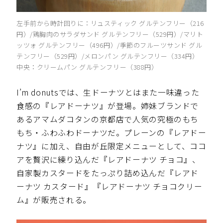
左手前から時計回りに：リュスティック グルテンフリー（216
円）/鶏胸肉のサラダサンド グルテンフリー（529円）/マリト
ッツォ グルテンフリー（496円）/季節のフルーツサンド グル
テンフリー（529円）/メロンパン グルテンフリー（334円）
中央：クリームパン グルテンフリー（388円）
I’m donutsでは、生ドーナツとはまた一味違った
食感の『レアドーナツ』が登場。姉妹ブランドで
あるアマムダコタンの京都店で人気の究極のもち
もち・ふわふわドーナツだ。プレーンの『レアドー
ナツ』に加え、自由が丘限定メニューとして、ココ
アを贅沢に練り込んだ『レアドーナツ チョコ』、
自家製カスタードをたっぷり詰め込んだ『レアド
ーナツ カスタード』『レアドーナツ チョコクリー
ム』が販売される。