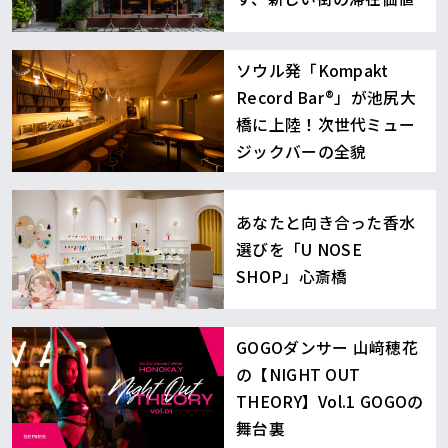
ソウル発「Kompakt
Record Bar®︎」が池尻大
橋に上陸！次世代ミュー
ジックバーの全貌
あなたと向き合った香水
選びを「U NOSE
SHOP」心斎橋
GOGOダンサー 山﨑穂花
の【NIGHT OUT
THEORY】Vol.1 GOGOの
舞台裏