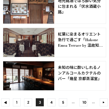
地元銘酒でほろ酔い気分
に包まれる「伏水酒蔵小
路」
紅葉に染まるオリエント
急行で過ごす「Hakone
Emoa Terrace by 温故知
新」のティータイム
未知の味に酔いしれるノ
ンアルコールカクテルの
バー「幾星 京都蒸溜室」
...
...
<
1
2
3
4
5
10
>