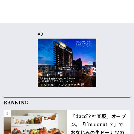
AD
RANKING
「dacō？神楽坂」オープ
ン。「I’m donut ？」で
おなじみの生ドーナツの