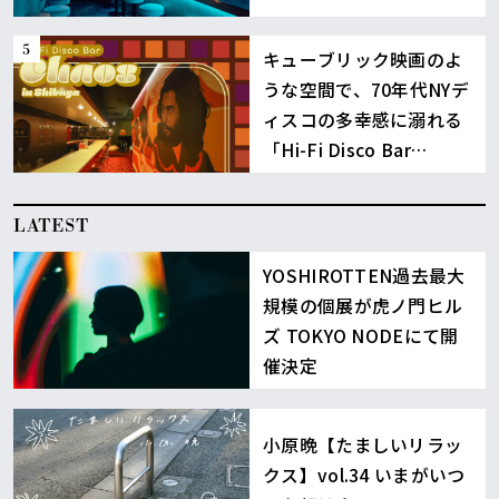
BOUNCE」
キューブリック映画のよ
うな空間で、70年代NYデ
ィスコの多幸感に溺れる
「Hi-Fi Disco Bar
Chaos」渋谷
LATEST
YOSHIROTTEN過去最大
規模の個展が虎ノ門ヒル
ズ TOKYO NODEにて開
催決定
小原晩【たましいリラッ
クス】vol.34 いまがいつ