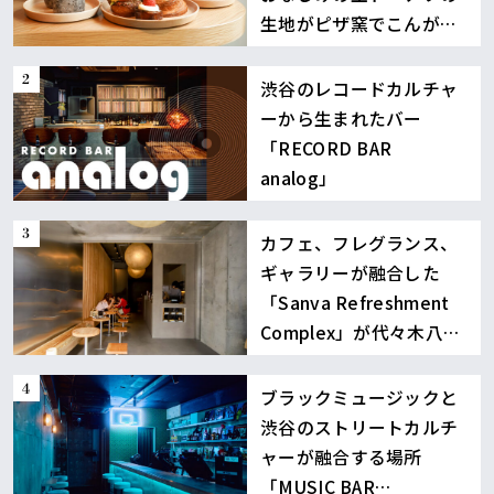
生地がピザ窯でこんが
り！
渋谷のレコードカルチャ
ーから生まれたバー
「RECORD BAR
analog」
カフェ、フレグランス、
ギャラリーが融合した
「Sanva Refreshment
Complex」が代々木八幡
に誕生
ブラックミュージックと
渋谷のストリートカルチ
ャーが融合する場所
「MUSIC BAR