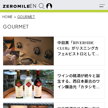
EN
HOME
>
GOURMET
GOURMET
中目黒「RIVERSIDE
CLUB」がリスニングカ
フェ&ビストロとしてリ
ニューアルオープン
ワインの銘酒が続々と誕
生する、西日本最古のワ
イン醸造元「カタシモワ
イナリー」