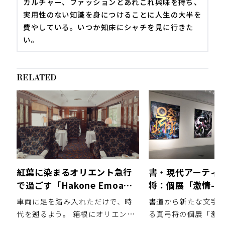
カルチャー、ファッションとあれこれ興味を持ち、
実用性のない知識を身につけることに人生の大半を
費やしている。いつか知床にシャチを見に行きた
い。
RELATED
紅葉に染まるオリエント急行
書・現代アーティ
で過ごす「Hakone Emoa
将：個展「激情-qu
Terrace by 温故知新」のティ
passion-」開催
車両に足を踏み入れただけで、時
書道から新たな文字
ータイム
代を遡るよう。 箱根にオリエント
る真弓将の個展「激情-q