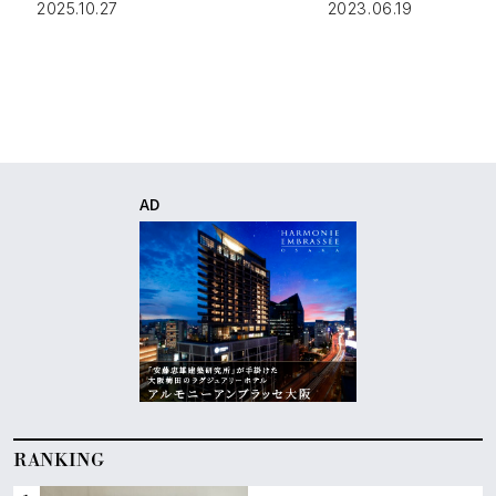
急行が存在することをご存知だろ
passion-」が、YUGE
2025.10.27
2023.06.19
うか。しかも、その壁面装飾や照
Gallery（東京都・
明は、1928年にフランスのガラス
2023年7月15日（土
工芸界の巨匠、ルネ・ラリックが
（木）開催される。 
手がけた。パリとフランス南部を
いる母親の影響で […
結ぶ […]
AD
RANKING