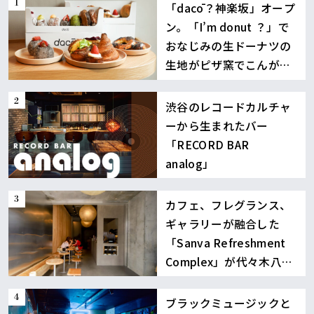
「dacō？神楽坂」オープ
ン。「I’m donut ？」で
おなじみの生ドーナツの
生地がピザ窯でこんが
り！
渋谷のレコードカルチャ
ーから生まれたバー
「RECORD BAR
analog」
カフェ、フレグランス、
ギャラリーが融合した
「Sanva Refreshment
Complex」が代々木八幡
に誕生
ブラックミュージックと