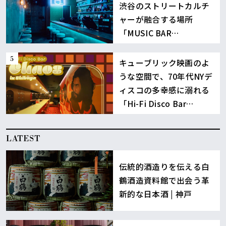
渋谷のストリートカルチ
ャーが融合する場所
「MUSIC BAR
BOUNCE」
キューブリック映画のよ
うな空間で、70年代NYデ
ィスコの多幸感に溺れる
「Hi-Fi Disco Bar
Chaos」渋谷
LATEST
伝統的酒造りを伝える白
鶴酒造資料館で出会う革
新的な日本酒 | 神戸