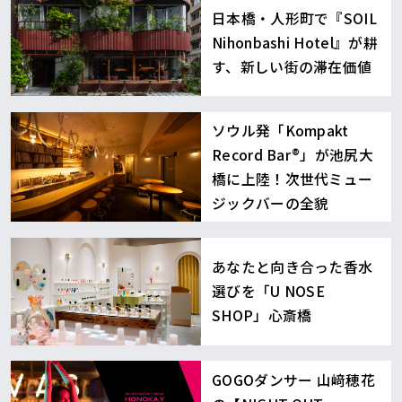
日本橋・人形町で『SOIL
Nihonbashi Hotel』が耕
す、新しい街の滞在価値
ソウル発「Kompakt
Record Bar®︎」が池尻大
橋に上陸！次世代ミュー
ジックバーの全貌
あなたと向き合った香水
選びを「U NOSE
SHOP」心斎橋
GOGOダンサー 山﨑穂花